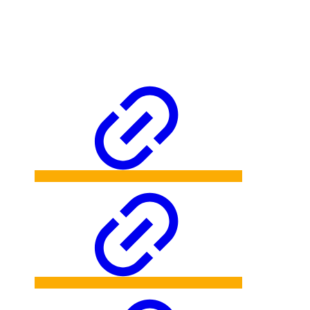
Homair Vacances
☀️La vraie nature des vacances☀️