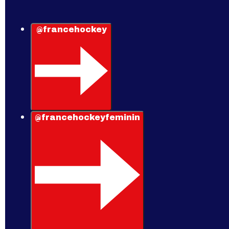
@francehockey
@francehockeyfeminin