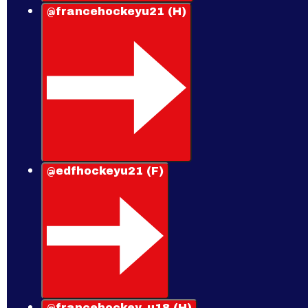
@francehockeyu21 (H)
@edfhockeyu21 (F)
@francehockey_u18 (H)